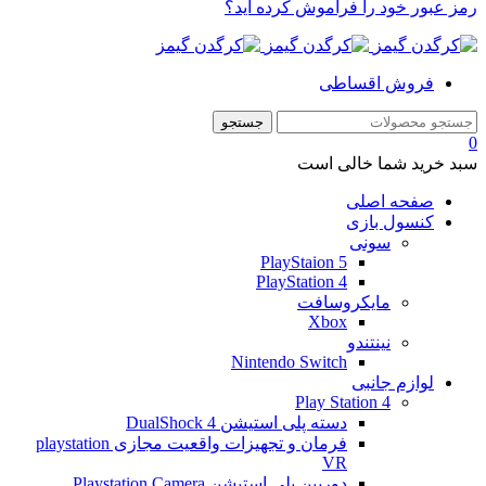
رمز عبور خود را فراموش کرده اید؟
فروش اقساطی
0
سبد خرید شما خالی است
صفحه اصلی
کنسول بازی
سونی
PlayStaion 5
PlayStation 4
مایکروسافت
Xbox
نینتندو
Nintendo Switch
لوازم جانبی
Play Station 4
دسته پلی استیشن 4 DualShock
فرمان و تجهیزات واقعیت مجازی playstation
VR
دوربین پلی استیشن Playstation Camera