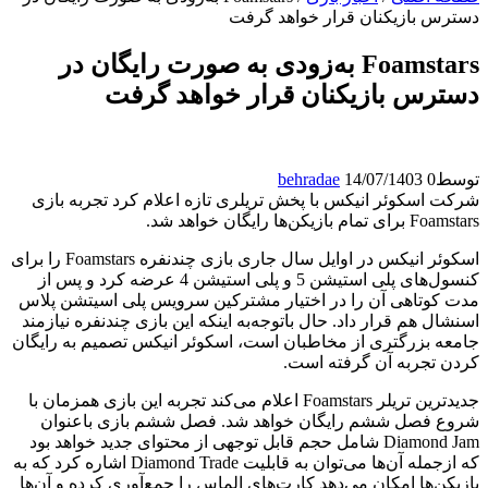
دسترس بازیکنان قرار خواهد گرفت
Foamstars به‌زودی به صورت رایگان در
دسترس بازیکنان قرار خواهد گرفت
توسط
0
14/07/1403
behradae
شرکت اسکوئر انیکس با پخش تریلری تازه اعلام کرد تجربه بازی
Foamstars برای تمام بازیکن‌ها رایگان خواهد شد.
اسکوئر انیکس در اوایل سال جاری بازی چندنفره Foamstars را برای
کنسول‌های پلی استیشن 5 و پلی استیشن 4 عرضه کرد و پس از
مدت کوتاهی آن را در اختیار مشترکین سرویس پلی اسیتشن پلاس
اسنشال هم قرار داد. حال باتوجه‌به اینکه این بازی چندنفره نیازمند
جامعه بزرگتری از مخاطبان است، اسکوئر انیکس تصمیم به رایگان
کردن تجربه آن گرفته است.
جدیدترین تریلر Foamstars اعلام می‌کند تجربه این بازی همزمان با
شروع فصل ششم رایگان خواهد شد. فصل ششم بازی با‌عنوان
Diamond Jam شامل حجم قابل توجهی از محتوای جدید خواهد بود
که ازجمله آن‌ها می‌توان به قابلیت Diamond Trade اشاره کرد که به
بازیکن‌ها امکان می‌دهد کارت‌های الماس را جمع‌آوری کرده و آن‌ها