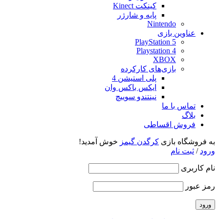
کینکت Kinect
پایه و شارژر
Nintendo
عناوین بازی
PlayStation 5
Playstation 4
XBOX
بازی‌های کارکرده
پلی استیشن 4
ایکس باکس وان
نینتندو سوییچ
تماس با ما
بلاگ
فروش اقساطی
به فروشگاه بازی
کرگدن گیمز
خوش آمدید!
ورود
/
ثبت نام
نام کاربری
رمز عبور