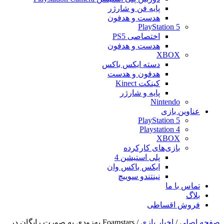
پایه فن و شارژر
هدست و هدفون
PlayStation 5
اختصاصی PS5
هدست و هدفون
XBOX
دسته ایکس باکس
هدفون و هدست
کینکت Kinect
پایه و شارژر
Nintendo
عناوین بازی
PlayStation 5
Playstation 4
XBOX
بازی‌های کارکرده
پلی استیشن 4
ایکس باکس وان
نینتندو سوییچ
تماس با ما
بلاگ
فروش اقساطی
صفحه اصلی
/
اخبار بازی
/
Foamstars به‌زودی به صورت رایگان در