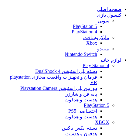
صفحه اصلی
کنسول بازی
سونی
PlayStaion 5
PlayStation 4
مایکروسافت
Xbox
نینتندو
Nintendo Switch
لوازم جانبی
Play Station 4
دسته پلی استیشن 4 DualShock
فرمان و تجهیزات واقعیت مجازی playstation
VR
دوربین پلی استیشن Playstation Camera
پایه فن و شارژر
هدست و هدفون
PlayStation 5
اختصاصی PS5
هدست و هدفون
XBOX
دسته ایکس باکس
هدفون و هدست