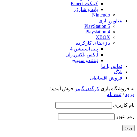
کینکت Kinect
پایه و شارژر
Nintendo
عناوین بازی
PlayStation 5
Playstation 4
XBOX
بازی‌های کارکرده
پلی استیشن 4
ایکس باکس وان
نینتندو سوییچ
تماس با ما
بلاگ
فروش اقساطی
به فروشگاه بازی
کرگدن گیمز
خوش آمدید!
ورود
/
ثبت نام
نام کاربری
رمز عبور