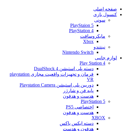
صفحه اصلی
کنسول بازی
سونی
PlayStaion 5
PlayStation 4
مایکروسافت
Xbox
نینتندو
Nintendo Switch
لوازم جانبی
Play Station 4
دسته پلی استیشن 4 DualShock
فرمان و تجهیزات واقعیت مجازی playstation
VR
دوربین پلی استیشن Playstation Camera
پایه فن و شارژر
هدست و هدفون
PlayStation 5
اختصاصی PS5
هدست و هدفون
XBOX
دسته ایکس باکس
هدفون و هدست