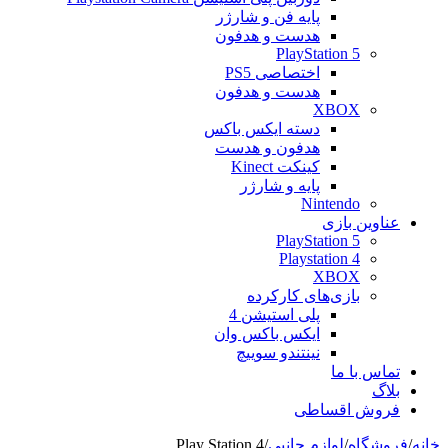
پایه فن و شارژر
هدست و هدفون
PlayStation 5
اختصاصی PS5
هدست و هدفون
XBOX
دسته ایکس باکس
هدفون و هدست
کینکت Kinect
پایه و شارژر
Nintendo
عناوین بازی
PlayStation 5
Playstation 4
XBOX
بازی‌های کارکرده
پلی استیشن 4
ایکس باکس وان
نینتندو سوییچ
تماس با ما
بلاگ
فروش اقساطی
خانه
/
فروشگاه
/
لوازم جانبی
/
Play Station 4