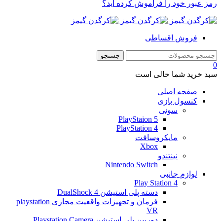
رمز عبور خود را فراموش کرده اید؟
فروش اقساطی
0
سبد خرید شما خالی است
صفحه اصلی
کنسول بازی
سونی
PlayStaion 5
PlayStation 4
مایکروسافت
Xbox
نینتندو
Nintendo Switch
لوازم جانبی
Play Station 4
دسته پلی استیشن 4 DualShock
فرمان و تجهیزات واقعیت مجازی playstation
VR
دوربین پلی استیشن Playstation Camera