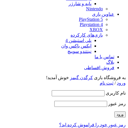
پایه و شارژر
Nintendo
عناوین بازی
PlayStation 5
Playstation 4
XBOX
بازی‌های کارکرده
پلی استیشن 4
ایکس باکس وان
نینتندو سوییچ
تماس با ما
بلاگ
فروش اقساطی
به فروشگاه بازی
کرگدن گیمز
خوش آمدید!
ورود
/
ثبت نام
نام کاربری
رمز عبور
رمز عبور خود را فراموش کرده اید؟