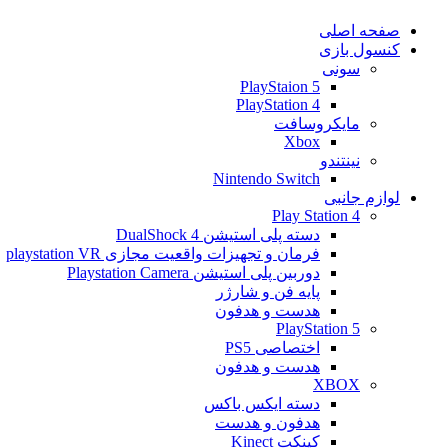
صفحه اصلی
کنسول بازی
سونی
PlayStaion 5
PlayStation 4
مایکروسافت
Xbox
نینتندو
Nintendo Switch
لوازم جانبی
Play Station 4
دسته پلی استیشن 4 DualShock
فرمان و تجهیزات واقعیت مجازی playstation VR
دوربین پلی استیشن Playstation Camera
پایه فن و شارژر
هدست و هدفون
PlayStation 5
اختصاصی PS5
هدست و هدفون
XBOX
دسته ایکس باکس
هدفون و هدست
کینکت Kinect