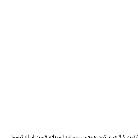
حت انواع کنسول بازی پلی استیشن PS5 و PS4 Slim و PS4 Pro را با ضمانت اصالت و کیفیت کالا خرید کنید. همچنین میتوانید استعلام قیمت انواع کنسول