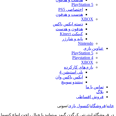
PlayStation 5
اختصاصی PS5
هدست و هدفون
XBOX
دسته ایکس باکس
هدفون و هدست
کینکت Kinect
پایه و شارژر
Nintendo
عناوین بازی
PlayStation 5
Playstation 4
XBOX
بازی‌های کارکرده
پلی استیشن 4
ایکس باکس وان
نینتندو سوییچ
تماس با ما
بلاگ
فروش اقساطی
خانه
/
فروشگاه
/
کنسول بازی
/
سونی