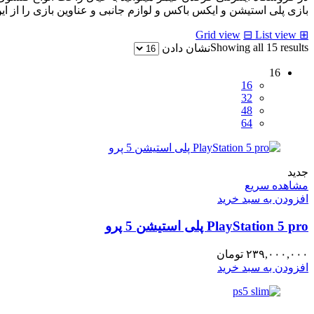
بازی پلی استیشن و ایکس باکس و لوازم جانبی و عناوین بازی را از ای
Grid view
⊟
List view
⊞
Sorted
Showing all 15 results
نشان دادن
by
latest
16
16
32
48
64
جدید
مشاهده سریع
افزودن به سبد خرید
PlayStation 5 pro پلی استیشن 5 پرو
۲۳۹,۰۰۰,۰۰۰
تومان
افزودن به سبد خرید