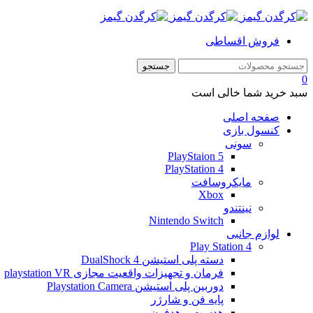
فروش اقساطی
0
سبد خرید شما خالی است
صفحه اصلی
کنسول بازی
سونی
PlayStaion 5
PlayStation 4
مایکروسافت
Xbox
نینتندو
Nintendo Switch
لوازم جانبی
Play Station 4
دسته پلی استیشن 4 DualShock
فرمان و تجهیزات واقعیت مجازی playstation VR
دوربین پلی استیشن Playstation Camera
پایه فن و شارژر
هدست و هدفون