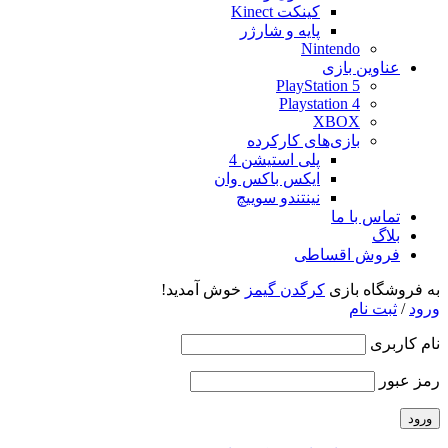
کینکت Kinect
پایه و شارژر
Nintendo
عناوین بازی
PlayStation 5
Playstation 4
XBOX
بازی‌های کارکرده
پلی استیشن 4
ایکس باکس وان
نینتندو سوییچ
تماس با ما
بلاگ
فروش اقساطی
به فروشگاه بازی
کرگدن گیمز
خوش آمدید!
ورود
/
ثبت نام
نام کاربری
رمز عبور