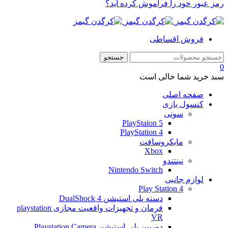
رمز عبور خود را فراموش کرده اید؟
فروش اقساطی
0
سبد خرید شما خالی است
صفحه اصلی
کنسول بازی
سونی
PlayStaion 5
PlayStation 4
مایکروسافت
Xbox
نینتندو
Nintendo Switch
لوازم جانبی
Play Station 4
دسته پلی استیشن 4 DualShock
فرمان و تجهیزات واقعیت مجازی playstation
VR
دوربین پلی استیشن Playstation Camera