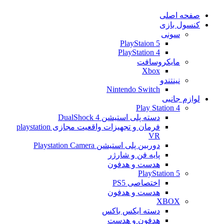
صفحه اصلی
کنسول بازی
سونی
PlayStaion 5
PlayStation 4
مایکروسافت
Xbox
نینتندو
Nintendo Switch
لوازم جانبی
Play Station 4
دسته پلی استیشن 4 DualShock
فرمان و تجهیزات واقعیت مجازی playstation
VR
دوربین پلی استیشن Playstation Camera
پایه فن و شارژر
هدست و هدفون
PlayStation 5
اختصاصی PS5
هدست و هدفون
XBOX
دسته ایکس باکس
هدفون و هدست