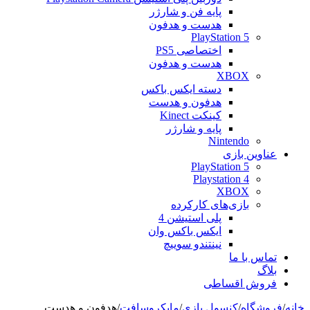
پایه فن و شارژر
هدست و هدفون
PlayStation 5
اختصاصی PS5
هدست و هدفون
XBOX
دسته ایکس باکس
هدفون و هدست
کینکت Kinect
پایه و شارژر
Nintendo
عناوین بازی
PlayStation 5
Playstation 4
XBOX
بازی‌های کارکرده
پلی استیشن 4
ایکس باکس وان
نینتندو سوییچ
تماس با ما
بلاگ
فروش اقساطی
خانه
/
فروشگاه
/
کنسول بازی
/
مایکروسافت
/
هدفون و هدست