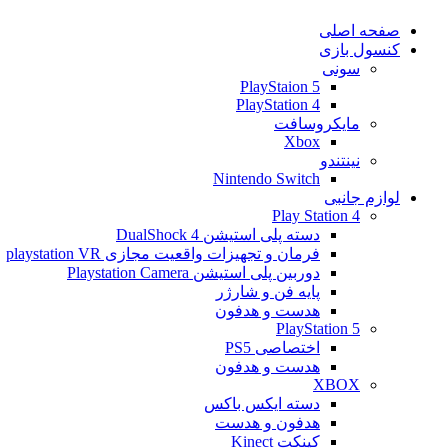
صفحه اصلی
کنسول بازی
سونی
PlayStaion 5
PlayStation 4
مایکروسافت
Xbox
نینتندو
Nintendo Switch
لوازم جانبی
Play Station 4
دسته پلی استیشن 4 DualShock
فرمان و تجهیزات واقعیت مجازی playstation VR
دوربین پلی استیشن Playstation Camera
پایه فن و شارژر
هدست و هدفون
PlayStation 5
اختصاصی PS5
هدست و هدفون
XBOX
دسته ایکس باکس
هدفون و هدست
کینکت Kinect