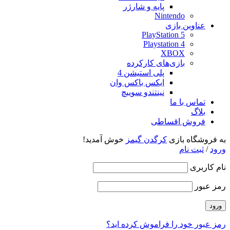
پایه و شارژر
Nintendo
عناوین بازی
PlayStation 5
Playstation 4
XBOX
بازی‌های کارکرده
پلی استیشن 4
ایکس باکس وان
نینتندو سوییچ
تماس با ما
بلاگ
فروش اقساطی
به فروشگاه بازی
کرگدن گیمز
خوش آمدید!
ورود
/
ثبت نام
نام کاربری
رمز عبور
رمز عبور خود را فراموش کرده اید؟