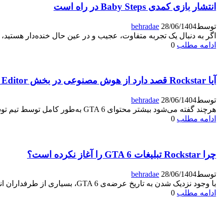
انتشار بازی کمدی Baby Steps در راه است
توسط
28/06/1404
behradae
اگر به دنبال یک تجربه متفاوت، عجیب و در عین حال خنده‌دار هستید، آماده باشی
ادامه مطلب
0
آیا Rockstar قصد دارد از هوش مصنوعی در بخش Rockstar Editor بازی GTA 6 استفاده کند؟
توسط
28/06/1404
behradae
هرچند گفته می‌شود بیشتر محتوای GTA 6 به‌طور کامل توسط تیم توسعه‌دهندگان ساخته شده است، اما برخی طرفداران
ادامه مطلب
0
چرا Rockstar تبلیغات GTA 6 را آغاز نکرده است؟
توسط
28/06/1404
behradae
با وجود نزدیک شدن به تاریخ عرضه‌ی GTA 6، بسیاری از طرفداران انتظار داشتند که Rockstar Games و
ادامه مطلب
0