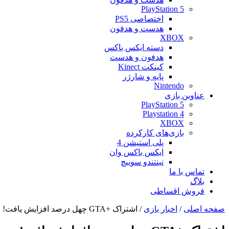
PlayStation 5
اختصاصی PS5
هدست و هدفون
XBOX
دسته ایکس باکس
هدفون و هدست
کینکت Kinect
پایه و شارژر
Nintendo
عناوین بازی
PlayStation 5
Playstation 4
XBOX
بازی‌های کارکرده
پلی استیشن 4
ایکس باکس وان
نینتندو سوییچ
تماس با ما
بلاگ
فروش اقساطی
صفحه اصلی
/
اخبار بازی
/
اشتراک +GTA چهل درصد افزایش یافت!