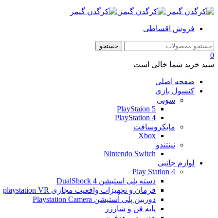
فروش اقساطی
0
سبد خرید شما خالی است
صفحه اصلی
کنسول بازی
سونی
PlayStaion 5
PlayStation 4
مایکروسافت
Xbox
نینتندو
Nintendo Switch
لوازم جانبی
Play Station 4
دسته پلی استیشن 4 DualShock
فرمان و تجهیزات واقعیت مجازی playstation VR
دوربین پلی استیشن Playstation Camera
پایه فن و شارژر
هدست و هدفون