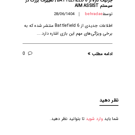
جزئیات تازه از BATTLEFIELD 6 | تغییرات بزرگ در
سیستم AIM ASSIST
EM
توسط
behradae
28/06/1404
ت
اطلاعات جدیدی از Battlefield 6 منتشر شده که به
ب
برخی ویژگی‌های مهم این بازی اشاره دارد.
ک
ل
0
ادامه مطلب
ا
نظر دهید
شما باید
وارد شوید
تا بتوانید نظر دهید.