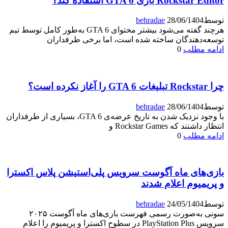
Rockstar Editor بازی GTA 6 استفاده کند؟
توسط
28/06/1404
behradae
هرچند گفته می‌شود بیشتر محتوای GTA 6 به‌طور کامل توسط تیم
توسعه‌دهندگان ساخته شده است، اما برخی طرفداران
ادامه مطلب
0
چرا Rockstar تبلیغات GTA 6 را آغاز نکرده است؟
توسط
28/06/1404
behradae
با وجود نزدیک شدن به تاریخ عرضه‌ی GTA 6، بسیاری از طرفداران
انتظار داشتند که Rockstar Games و
ادامه مطلب
0
بازی‌های ماه آگوست سرویس پلی‌استیشن پلاس اکسترا
و پریمیوم اعلام شدند
توسط
24/05/1404
behradae
سونی به‌صورت رسمی فهرست بازی‌های ماه آگوست ۲۰۲۵
سرویس PlayStation Plus در سطوح اکسترا و پریمیوم را اعلام