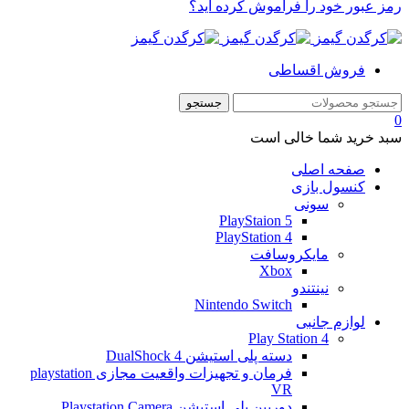
رمز عبور خود را فراموش کرده اید؟
فروش اقساطی
0
سبد خرید شما خالی است
صفحه اصلی
کنسول بازی
سونی
PlayStaion 5
PlayStation 4
مایکروسافت
Xbox
نینتندو
Nintendo Switch
لوازم جانبی
Play Station 4
دسته پلی استیشن 4 DualShock
فرمان و تجهیزات واقعیت مجازی playstation
VR
دوربین پلی استیشن Playstation Camera