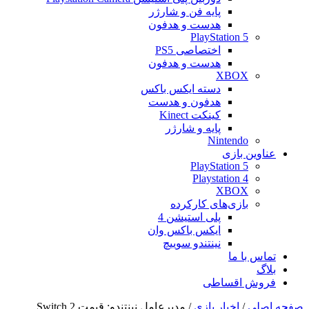
پایه فن و شارژر
هدست و هدفون
PlayStation 5
اختصاصی PS5
هدست و هدفون
XBOX
دسته ایکس باکس
هدفون و هدست
کینکت Kinect
پایه و شارژر
Nintendo
عناوین بازی
PlayStation 5
Playstation 4
XBOX
بازی‌های کارکرده
پلی استیشن 4
ایکس باکس وان
نینتندو سوییچ
تماس با ما
بلاگ
فروش اقساطی
صفحه اصلی
/
اخبار بازی
/
مدیرعامل نینتندو: قیمت Switch 2