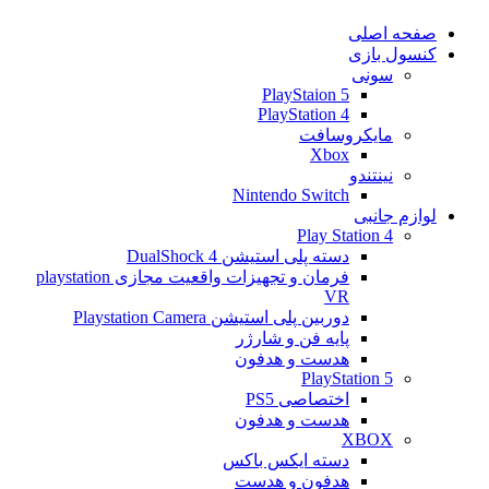
صفحه اصلی
کنسول بازی
سونی
PlayStaion 5
PlayStation 4
مایکروسافت
Xbox
نینتندو
Nintendo Switch
لوازم جانبی
Play Station 4
دسته پلی استیشن 4 DualShock
فرمان و تجهیزات واقعیت مجازی playstation
VR
دوربین پلی استیشن Playstation Camera
پایه فن و شارژر
هدست و هدفون
PlayStation 5
اختصاصی PS5
هدست و هدفون
XBOX
دسته ایکس باکس
هدفون و هدست