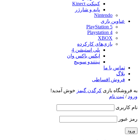
کینکت Kinect
پایه و شارژر
Nintendo
عناوین بازی
PlayStation 5
Playstation 4
XBOX
بازی‌های کارکرده
پلی استیشن 4
ایکس باکس وان
نینتندو سوییچ
تماس با ما
بلاگ
فروش اقساطی
به فروشگاه بازی
کرگدن گیمز
خوش آمدید!
ورود
/
ثبت نام
نام کاربری
رمز عبور