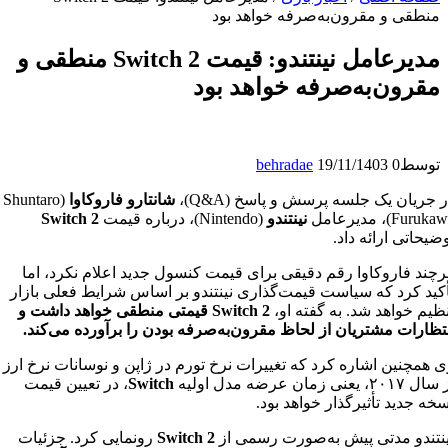
منطقی و مقرون‌به‌صرفه خواهد بود
مدیرعامل نینتندو: قیمت Switch 2 منطقی و
مقرون‌به‌صرفه خواهد بود
توسط
0
19/11/1403
behradae
جریان یک جلسه پرسش و پاسخ (Q&A)،
شانتارو فاروکاوا
(Shuntaro
Fur)، مدیرعامل
نینتندو
(Nintendo)، درباره قیمت
Switch 2
یحاتی ارائه داد.
چند فاروکاوا رقم دقیقی برای قیمت کنسول جدید اعلام نکرد، اما
کید کرد که سیاست قیمت‌گذاری نینتندو بر اساس شرایط فعلی بازار
یم خواهد شد. به گفته او،
Switch 2 قیمتی منطقی خواهد داشت و
ظارات مشتریان از لحاظ مقرون‌به‌صرفه بودن را برآورده می‌کند.
همچنین اشاره کرد که تغییرات نرخ تورم در ژاپن و نوسانات نرخ ارز
، یعنی زمان عرضه مدل اولیه
Switch
، در تعیین قیمت
ه جدید تأثیرگذار خواهد بود.
نتندو مدتی پیش به‌صورت رسمی از
Switch 2
رونمایی کرد. جزئیات