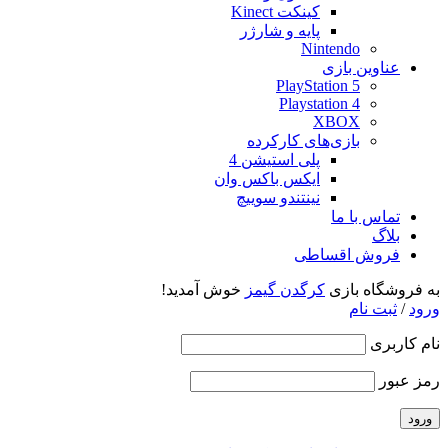
کینکت Kinect
پایه و شارژر
Nintendo
عناوین بازی
PlayStation 5
Playstation 4
XBOX
بازی‌های کارکرده
پلی استیشن 4
ایکس باکس وان
نینتندو سوییچ
تماس با ما
بلاگ
فروش اقساطی
به فروشگاه بازی
کرگدن گیمز
خوش آمدید!
ورود
/
ثبت نام
نام کاربری
رمز عبور