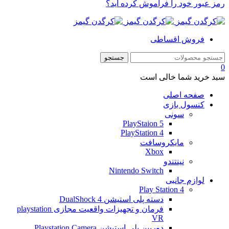
رمز عبور خود را فراموش کرده اید؟
فروش اقساطی
0
سبد خرید شما خالی است
صفحه اصلی
کنسول بازی
سونی
PlayStaion 5
PlayStation 4
مایکروسافت
Xbox
نینتندو
Nintendo Switch
لوازم جانبی
Play Station 4
دسته پلی استیشن 4 DualShock
فرمان و تجهیزات واقعیت مجازی playstation
VR
دوربین پلی استیشن Playstation Camera