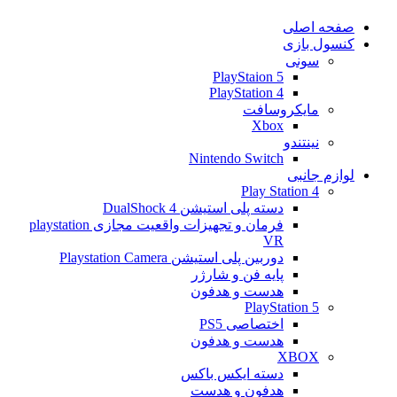
صفحه اصلی
کنسول بازی
سونی
PlayStaion 5
PlayStation 4
مایکروسافت
Xbox
نینتندو
Nintendo Switch
لوازم جانبی
Play Station 4
دسته پلی استیشن 4 DualShock
فرمان و تجهیزات واقعیت مجازی playstation
VR
دوربین پلی استیشن Playstation Camera
پایه فن و شارژر
هدست و هدفون
PlayStation 5
اختصاصی PS5
هدست و هدفون
XBOX
دسته ایکس باکس
هدفون و هدست