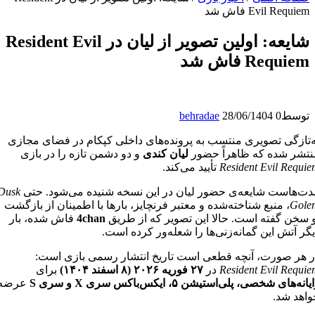
Evil Requiem فاش شد
شایعه: اولین تصویر از لیان در Resident Evil
Requiem فاش شد
توسط
0
28/06/1404
behradae
‌تازگی تصویری منتسب به پرونده‌های داخلی کپکام در فضای مجازی
تشر شده که ظاهراً حضور
لیان کندی
و دو دشمن تازه را در بازی
Resident Evil Requ
تأیید می‌کند.
ت‌هاست شایعه‌ی حضور لیان در این نسخه شنیده می‌شود. حتی
Dusk
Gol
، منبع شناخته‌شده و معتبر فرنچایز، بارها با اطمینان از بازگشت
 سخن گفته است. حالا این تصویر که از طریق
4chan
فاش شده، بار
ر آتش این گمانه‌زنی‌ها را شعله‌ور کرده است.
 هر صورت، آنچه قطعی است
تاریخ انتشار رسمی بازی است:
Resident Evil Requ
در
۲۷ فوریه ۲۰۲۶ (۸ اسفند ۱۴۰۴)
برای
نه‌های شخصی، پلی‌استیشن ۵، ایکس‌باکس سری X و سری S
عرضه
اهد شد.