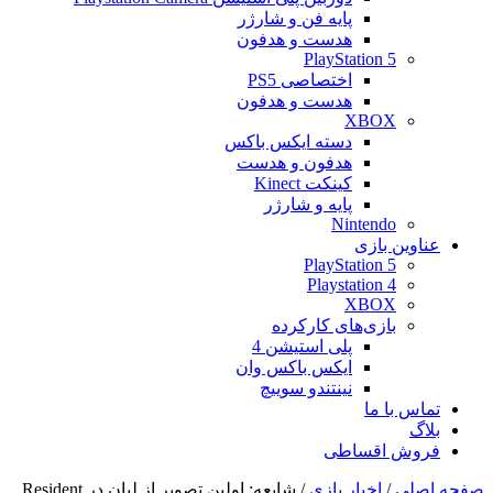
پایه فن و شارژر
هدست و هدفون
PlayStation 5
اختصاصی PS5
هدست و هدفون
XBOX
دسته ایکس باکس
هدفون و هدست
کینکت Kinect
پایه و شارژر
Nintendo
عناوین بازی
PlayStation 5
Playstation 4
XBOX
بازی‌های کارکرده
پلی استیشن 4
ایکس باکس وان
نینتندو سوییچ
تماس با ما
بلاگ
فروش اقساطی
صفحه اصلی
/
اخبار بازی
/
شایعه: اولین تصویر از لیان در Resident