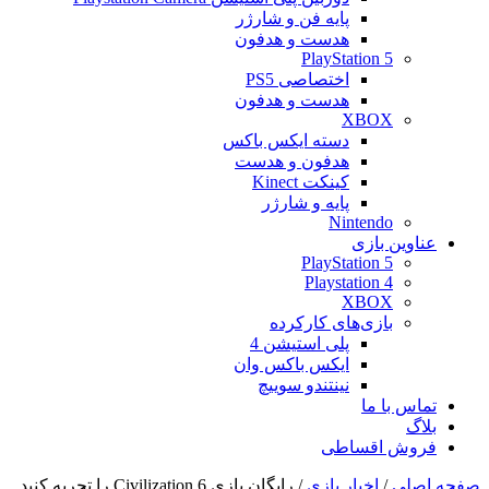
پایه فن و شارژر
هدست و هدفون
PlayStation 5
اختصاصی PS5
هدست و هدفون
XBOX
دسته ایکس باکس
هدفون و هدست
کینکت Kinect
پایه و شارژر
Nintendo
عناوین بازی
PlayStation 5
Playstation 4
XBOX
بازی‌های کارکرده
پلی استیشن 4
ایکس باکس وان
نینتندو سوییچ
تماس با ما
بلاگ
فروش اقساطی
صفحه اصلی
/
اخبار بازی
/
رایگان بازی Civilization 6 را تجربه کنید