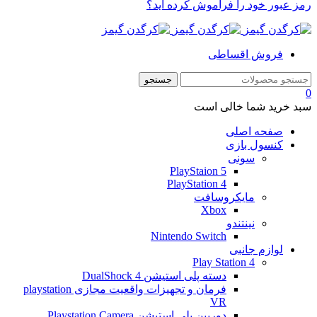
رمز عبور خود را فراموش کرده اید؟
فروش اقساطی
0
سبد خرید شما خالی است
صفحه اصلی
کنسول بازی
سونی
PlayStaion 5
PlayStation 4
مایکروسافت
Xbox
نینتندو
Nintendo Switch
لوازم جانبی
Play Station 4
دسته پلی استیشن 4 DualShock
فرمان و تجهیزات واقعیت مجازی playstation
VR
دوربین پلی استیشن Playstation Camera