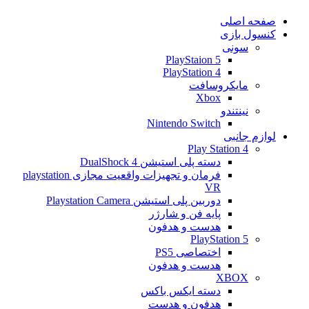
صفحه اصلی
کنسول بازی
سونی
PlayStaion 5
PlayStation 4
مایکروسافت
Xbox
نینتندو
Nintendo Switch
لوازم جانبی
Play Station 4
دسته پلی استیشن 4 DualShock
فرمان و تجهیزات واقعیت مجازی playstation
VR
دوربین پلی استیشن Playstation Camera
پایه فن و شارژر
هدست و هدفون
PlayStation 5
اختصاصی PS5
هدست و هدفون
XBOX
دسته ایکس باکس
هدفون و هدست