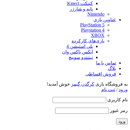
کینکت Kinect
پایه و شارژر
Nintendo
عناوین بازی
PlayStation 5
Playstation 4
XBOX
بازی‌های کارکرده
پلی استیشن 4
ایکس باکس وان
نینتندو سوییچ
تماس با ما
بلاگ
فروش اقساطی
به فروشگاه بازی
کرگدن گیمز
خوش آمدید!
ورود
/
ثبت نام
نام کاربری
رمز عبور