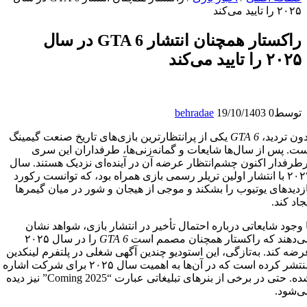
۲۰۲۵ را تایید می‌کند
راکستار همچنان انتشار GTA 6 در سال
۲۰۲۵ را تایید می‌کند
توسط
0
19/10/1403
behradae
ون تردید،
GTA 6
یکی از پرانتظارترین بازی‌های تاریخ صنعت گیمینگ
ت. پس از سال‌ها شایعات و گمانه‌زنی‌ها، طرفداران این سری
طرفدار اکنون چشم‌انتظار عرضه آن در آینده‌ای نزدیک هستند. سال
۲۰۲۳ با انتشار اولین تریلر رسمی بازی همراه بود، که توانست رکورد
دیدهای یوتیوب را بشکند و موجی از هیجان و شور در میان گیمرها
اد کند.
وجود شایعاتی درباره احتمال تأخیر در انتشار بازی، شواهد نشان
‌دهند که راکستار همچنان مصمم است
GTA 6
را در سال ۲۰۲۵
ه کند. به‌تازگی، این استودیو چندین آگهی شغلی در پلتفرم لینکدین
منتشر کرده است که در آن‌ها به اهمیت سال ۲۰۲۵ برای شرکت اشاره
شده. حتی در برخی از بنرهای تبلیغاتی عبارت “Coming 2025” نیز دیده
‌شود.