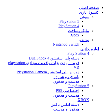
صفحه اصلی
کنسول بازی
سونی
PlayStaion 5
PlayStation 4
مایکروسافت
Xbox
نینتندو
Nintendo Switch
لوازم جانبی
Play Station 4
دسته پلی استیشن 4 DualShock
فرمان و تجهیزات واقعیت مجازی playstation
VR
دوربین پلی استیشن Playstation Camera
پایه فن و شارژر
هدست و هدفون
PlayStation 5
اختصاصی PS5
هدست و هدفون
XBOX
دسته ایکس باکس
هدفون و هدست