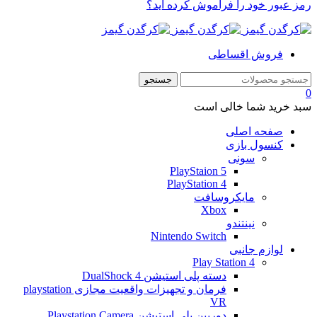
رمز عبور خود را فراموش کرده اید؟
فروش اقساطی
0
سبد خرید شما خالی است
صفحه اصلی
کنسول بازی
سونی
PlayStaion 5
PlayStation 4
مایکروسافت
Xbox
نینتندو
Nintendo Switch
لوازم جانبی
Play Station 4
دسته پلی استیشن 4 DualShock
فرمان و تجهیزات واقعیت مجازی playstation
VR
دوربین پلی استیشن Playstation Camera