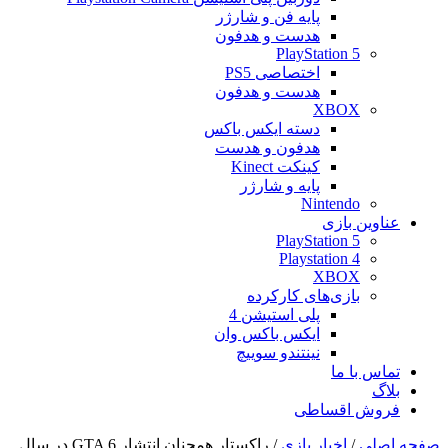
پایه فن و شارژر
هدست و هدفون
PlayStation 5
اختصاصی PS5
هدست و هدفون
XBOX
دسته ایکس باکس
هدفون و هدست
کینکت Kinect
پایه و شارژر
Nintendo
عناوین بازی
PlayStation 5
Playstation 4
XBOX
بازی‌های کارکرده
پلی استیشن 4
ایکس باکس وان
نینتندو سوییچ
تماس با ما
بلاگ
فروش اقساطی
صفحه اصلی
/
اخبار بازی
/
راکستار همچنان انتشار GTA 6 در سال