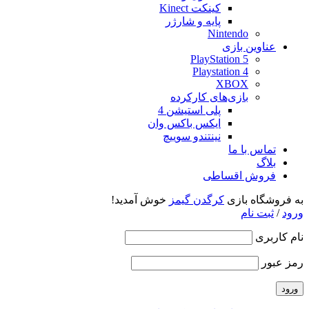
کینکت Kinect
پایه و شارژر
Nintendo
عناوین بازی
PlayStation 5
Playstation 4
XBOX
بازی‌های کارکرده
پلی استیشن 4
ایکس باکس وان
نینتندو سوییچ
تماس با ما
بلاگ
فروش اقساطی
به فروشگاه بازی
کرگدن گیمز
خوش آمدید!
ورود
/
ثبت نام
نام کاربری
رمز عبور