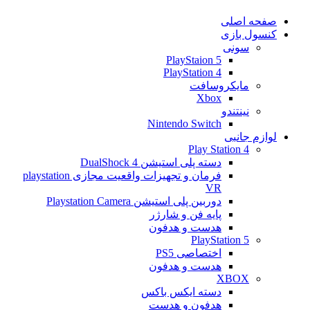
صفحه اصلی
کنسول بازی
سونی
PlayStaion 5
PlayStation 4
مایکروسافت
Xbox
نینتندو
Nintendo Switch
لوازم جانبی
Play Station 4
دسته پلی استیشن 4 DualShock
فرمان و تجهیزات واقعیت مجازی playstation
VR
دوربین پلی استیشن Playstation Camera
پایه فن و شارژر
هدست و هدفون
PlayStation 5
اختصاصی PS5
هدست و هدفون
XBOX
دسته ایکس باکس
هدفون و هدست