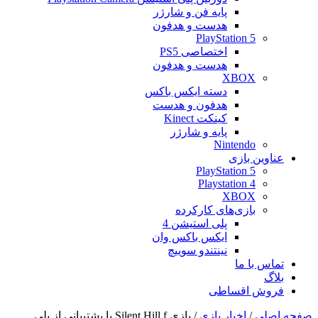
پایه فن و شارژر
هدست و هدفون
PlayStation 5
اختصاصی PS5
هدست و هدفون
XBOX
دسته ایکس باکس
هدفون و هدست
کینکت Kinect
پایه و شارژر
Nintendo
عناوین بازی
PlayStation 5
Playstation 4
XBOX
بازی‌های کارکرده
پلی استیشن 4
ایکس باکس وان
نینتندو سوییچ
تماس با ما
بلاگ
فروش اقساطی
صفحه اصلی
/
اخبار بازی
/
بازی Silent Hill f با پشتیبانی از پلی