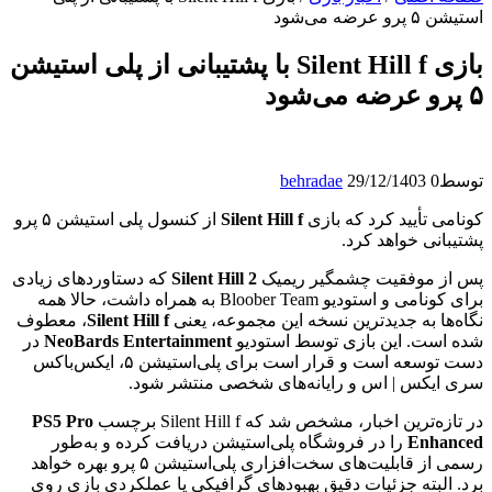
استیشن ۵ پرو عرضه می‌شود
بازی Silent Hill f با پشتیبانی از پلی استیشن
۵ پرو عرضه می‌شود
توسط
0
29/12/1403
behradae
کونامی تأیید کرد که بازی
Silent Hill f
از کنسول پلی استیشن ۵ پرو
پشتیبانی خواهد کرد.
پس از موفقیت چشمگیر ریمیک
Silent Hill 2
که دستاوردهای زیادی
برای کونامی و استودیو Bloober Team به همراه داشت، حالا همه
نگاه‌ها به جدیدترین نسخه این مجموعه، یعنی
Silent Hill f
، معطوف
شده است. این بازی توسط استودیو
NeoBards Entertainment
در
دست توسعه است و قرار است برای پلی‌استیشن ۵، ایکس‌باکس
سری ایکس | اس و رایانه‌های شخصی منتشر شود.
در تازه‌ترین اخبار، مشخص شد که Silent Hill f برچسب
PS5 Pro
Enhanced
را در فروشگاه پلی‌استیشن دریافت کرده و به‌طور
رسمی از قابلیت‌های سخت‌افزاری پلی‌استیشن ۵ پرو بهره خواهد
برد. البته جزئیات دقیق بهبودهای گرافیکی یا عملکردی بازی روی