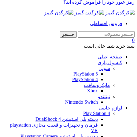
رمز عبور خود را فراموش کرده اید؟
فروش اقساطی
0
سبد خرید شما خالی است
صفحه اصلی
کنسول بازی
سونی
PlayStaion 5
PlayStation 4
مایکروسافت
Xbox
نینتندو
Nintendo Switch
لوازم جانبی
Play Station 4
دسته پلی استیشن 4 DualShock
فرمان و تجهیزات واقعیت مجازی playstation
VR
دوربین پلی استیشن Playstation Camera