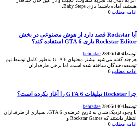
اگر به دنبال یک تجربه متفاوت، عجیب و در عین حال خنده‌دار
هستید، آماده باشید! بازی Baby Steps،
ادامه مطلب
0
آیا Rockstar قصد دارد از هوش مصنوعی در بخش
Rockstar Editor بازی GTA 6 استفاده کند؟
توسط
28/06/1404
behradae
هرچند گفته می‌شود بیشتر محتوای GTA 6 به‌طور کامل توسط تیم
توسعه‌دهندگان ساخته شده است، اما برخی طرفداران
ادامه مطلب
0
چرا Rockstar تبلیغات GTA 6 را آغاز نکرده است؟
توسط
28/06/1404
behradae
با وجود نزدیک شدن به تاریخ عرضه‌ی GTA 6، بسیاری از طرفداران
انتظار داشتند که Rockstar Games و
ادامه مطلب
0