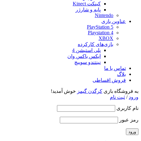
کینکت Kinect
پایه و شارژر
Nintendo
عناوین بازی
PlayStation 5
Playstation 4
XBOX
بازی‌های کارکرده
پلی استیشن 4
ایکس باکس وان
نینتندو سوییچ
تماس با ما
بلاگ
فروش اقساطی
به فروشگاه بازی
کرگدن گیمز
خوش آمدید!
ورود
/
ثبت نام
نام کاربری
رمز عبور