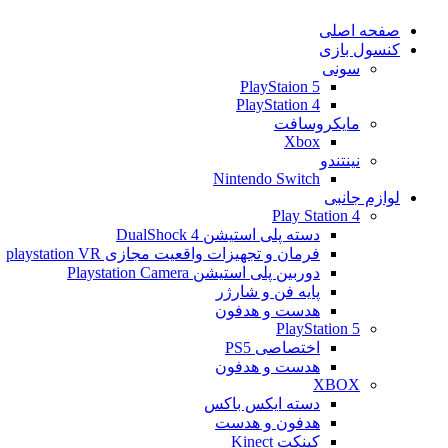
صفحه اصلی
کنسول بازی
سونی
PlayStaion 5
PlayStation 4
مایکروسافت
Xbox
نینتندو
Nintendo Switch
لوازم جانبی
Play Station 4
دسته پلی استیشن 4 DualShock
فرمان و تجهیزات واقعیت مجازی playstation VR
دوربین پلی استیشن Playstation Camera
پایه فن و شارژر
هدست و هدفون
PlayStation 5
اختصاصی PS5
هدست و هدفون
XBOX
دسته ایکس باکس
هدفون و هدست
کینکت Kinect