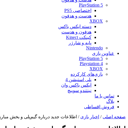
PlayStation 5
اختصاصی PS5
هدست و هدفون
XBOX
دسته ایکس باکس
هدفون و هدست
کینکت Kinect
پایه و شارژر
Nintendo
عناوین بازی
PlayStation 5
Playstation 4
XBOX
بازی‌های کارکرده
پلی استیشن 4
ایکس باکس وان
نینتندو سوییچ
تماس با ما
بلاگ
فروش اقساطی
صفحه اصلی
/
اخبار بازی
/
اطلاعات جدید درباره گیم‌پلی و بخش مبارزات بازی onder Woman