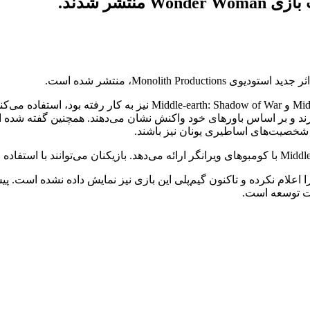
شر شدند.
این بازی از سیستم نمسیس که در عناوین Middle-earth: Shadow of Mordor
شخصیت‌های اساطیری یونان نیز باشند.
کت برادران وارنر (Warner Bros) هنوز تاریخ انتشار Wonder Woman را اعلام نکرده و تاکنون گیم‌پلی این 