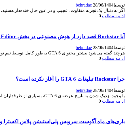
توسط
28/06/1404
behradae
اگر به دنبال یک تجربه متفاوت، عجیب و در عین حال خنده‌دار هستید، آماده باشی
ادامه مطلب
0
آیا Rockstar قصد دارد از هوش مصنوعی در بخش Rockstar Editor بازی GTA 6 استفاده کند؟
توسط
28/06/1404
behradae
هرچند گفته می‌شود بیشتر محتوای GTA 6 به‌طور کامل توسط تیم توسعه‌دهندگان ساخته شده است، اما برخی طرفداران
ادامه مطلب
0
چرا Rockstar تبلیغات GTA 6 را آغاز نکرده است؟
توسط
28/06/1404
behradae
با وجود نزدیک شدن به تاریخ عرضه‌ی GTA 6، بسیاری از طرفداران انتظار داشتند که Rockstar Games و
ادامه مطلب
0
بازی‌های ماه آگوست سرویس پلی‌استیشن پلاس اکسترا و پ