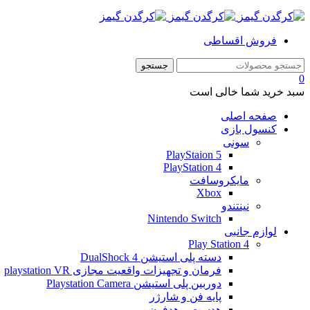
فروش اقساطی
0
سبد خرید شما خالی است
صفحه اصلی
کنسول بازی
سونی
PlayStaion 5
PlayStation 4
مایکروسافت
Xbox
نینتندو
Nintendo Switch
لوازم جانبی
Play Station 4
دسته پلی استیشن 4 DualShock
فرمان و تجهیزات واقعیت مجازی playstation VR
دوربین پلی استیشن Playstation Camera
پایه فن و شارژر
هدست و هدفون