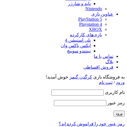
پایه و شارژر
Nintendo
عناوین بازی
PlayStation 5
Playstation 4
XBOX
بازی‌های کارکرده
پلی استیشن 4
ایکس باکس وان
نینتندو سوییچ
تماس با ما
بلاگ
فروش اقساطی
به فروشگاه بازی
کرگدن گیمز
خوش آمدید!
ورود
/
ثبت نام
نام کاربری
رمز عبور
رمز عبور خود را فراموش کرده اید؟