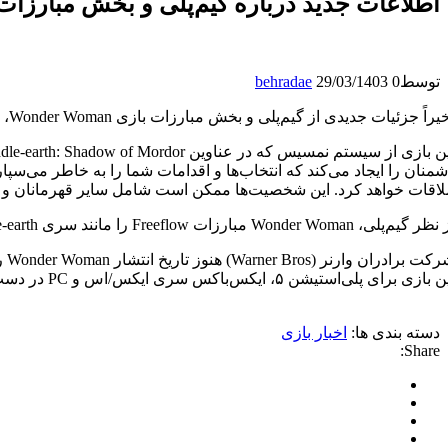
اطلاعات جدید درباره گیم‌پلی و بخش مبارزات بازی Wonder Woman منت
توسط
0
29/03/1403
behradae
راً جزئیات جدیدی از گیم‌پلی و بخش مبارزات بازی Wonder Woman، اثر جدید استودیوی Monolith Productions، منتشر شده است.
لاقات خواهد کرد. این شخصیت‌ها ممکن است شامل سایر قهرمانان و 
ی، Wonder Woman مبارزات Freeflow را مانند سری Middle-earth با کومبوهای ویرانگر ارائه می‌دهد. بازیکنان می‌توانند با استفاده از کمند حقیقت دایانا در سراسر جهان بازی حرکت کنند.
شر
 بازی برای پلی‌استیشن ۵، ایکس‌باکس سری ایکس/اس و PC در دست توسعه است.
دسته بندی ها:
اخبار بازی
Share: