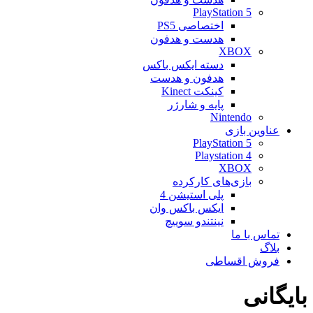
PlayStation 5
اختصاصی PS5
هدست و هدفون
XBOX
دسته ایکس باکس
هدفون و هدست
کینکت Kinect
پایه و شارژر
Nintendo
عناوین بازی
PlayStation 5
Playstation 4
XBOX
بازی‌های کارکرده
پلی استیشن 4
ایکس باکس وان
نینتندو سوییچ
تماس با ما
بلاگ
فروش اقساطی
بایگانی