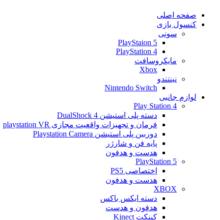
صفحه اصلی
کنسول بازی
سونی
PlayStaion 5
PlayStation 4
مایکروسافت
Xbox
نینتندو
Nintendo Switch
لوازم جانبی
Play Station 4
دسته پلی استیشن 4 DualShock
فرمان و تجهیزات واقعیت مجازی playstation VR
دوربین پلی استیشن Playstation Camera
پایه فن و شارژر
هدست و هدفون
PlayStation 5
اختصاصی PS5
هدست و هدفون
XBOX
دسته ایکس باکس
هدفون و هدست
کینکت Kinect