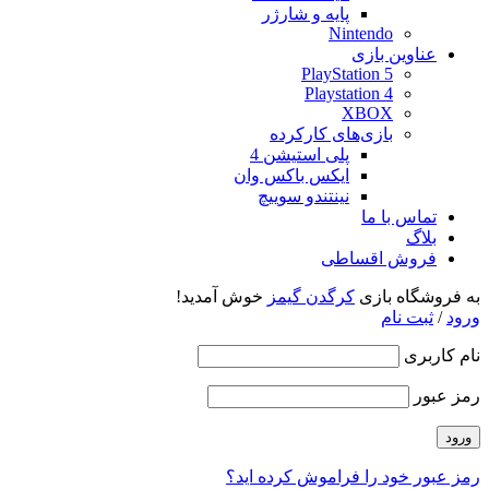
پایه و شارژر
Nintendo
عناوین بازی
PlayStation 5
Playstation 4
XBOX
بازی‌های کارکرده
پلی استیشن 4
ایکس باکس وان
نینتندو سوییچ
تماس با ما
بلاگ
فروش اقساطی
به فروشگاه بازی
کرگدن گیمز
خوش آمدید!
ورود
/
ثبت نام
نام کاربری
رمز عبور
رمز عبور خود را فراموش کرده اید؟