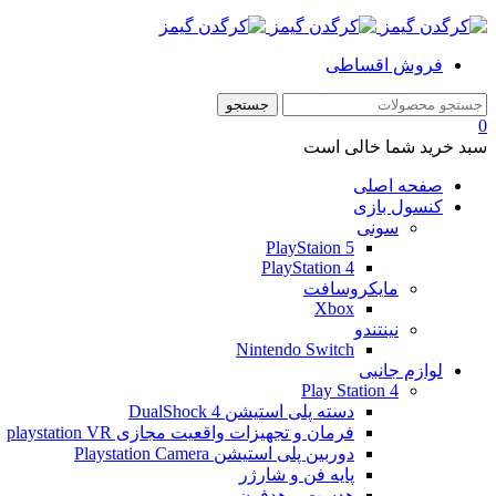
فروش اقساطی
0
سبد خرید شما خالی است
صفحه اصلی
کنسول بازی
سونی
PlayStaion 5
PlayStation 4
مایکروسافت
Xbox
نینتندو
Nintendo Switch
لوازم جانبی
Play Station 4
دسته پلی استیشن 4 DualShock
فرمان و تجهیزات واقعیت مجازی playstation VR
دوربین پلی استیشن Playstation Camera
پایه فن و شارژر
هدست و هدفون